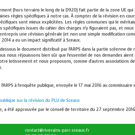
sement (hors terrains le long de la D920) fait partie de la zone UE qu
taines règles spécifiques à notre cas. À compter de la révision en co
pécifiques sont mieux explicitées. Les règles communes qui le méritai
es spécifiques issues du cahier des charges n'y figuraient pas, et no
 a entrepris une révision générale (et non une simple modification comm
2014 a eu un impact significatif à Sceaux.
i-dessous le document distribué par l'ARPS dans la partie scéenne de
Nous nous réjouissons bien sûr que l'essentiel de nos demandes aient
notre lotissement et nous proposons, comme d'autres associations d
s.
de l'ARPS à l'enquête publique, envoyée le 17 mai 2016 au commissaire
publique sur la révision du PLU de Sceaux
e, a été approuvée par le conseil de territoire du 27 septembre 2016
contact@riverains-parc-sceaux.fr