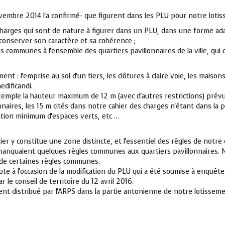
vembre 2014 l'a confirmé- que figurent dans les PLU pour notre lotis
 charges qui sont de nature à figurer dans un PLU, dans une forme a
conserver son caractère et sa cohérence ;
 communes à l'ensemble des quartiers pavillonnaires de la ville, qui
t : l'emprise au sol d'un tiers, les clôtures à claire voie, les maisons
edificandi.
emple la hauteur maximum de 12 m (avec d'autres restrictions) prévu
naires, les 15 m cités dans notre cahier des charges n'étant dans la pra
ation minimum d'espaces verts, etc …
ier y constitue une zone distincte, et l'essentiel des règles de notre
e manquaient quelques règles communes aux quartiers pavillonnaires
n de certaines règles communes.
e à l'occasion de la modification du PLU qui a été soumise à enquête 
 le conseil de territoire du 12 avril 2016.
ment distribué par l'ARPS dans la partie antonienne de notre lotissem